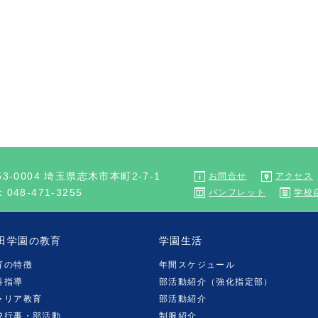
53-0004 埼玉県志木市本町2-7-1
お問合せ
アクセス
：048-471-3255
パンフレット
学校
田学園の教育
学園生活
育の特徴
年間スケジュール
科指導
部活動紹介（強化指定部）
ャリア教育
部活動紹介
校行事・部活動
制服紹介