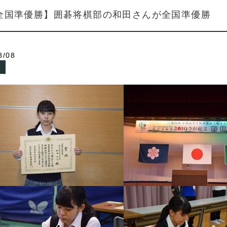
 全国準優勝】囲碁将棋部の和田さんが全国準優勝
8/08
S