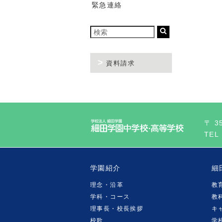
緊急連絡
資料請求
〒 3
TEL
学園紹介
細
理念・沿革
教
学科・コース
教
理事長・校長挨拶
キ
校歌
学