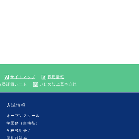
サイトマップ
採用情報
自己評価シート
いじめ防止基本方針
入試情報
オープンスクール
学園祭（白梅祭）
学校説明会 /
個別相談会