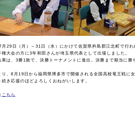
年7月29日（月）～31日（水）にかけて佐賀県杵島郡江北町で行わ
手権大会の方に3年和田さんが埼玉県代表として出場しました。
結果は、3勝1敗で、決勝トーナメントに進出。決勝まで順当に勝
。
より、8月19日から福岡県博多市で開催される全国高校竜王戦に
き続き応援のほどよろしくおねがいします。
は
こちら