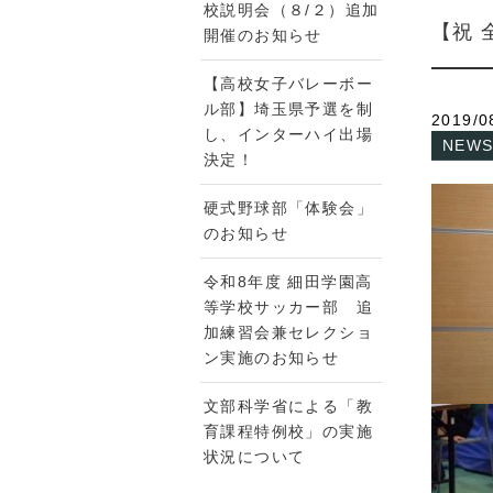
校説明会（８/２）追加
【祝
開催のお知らせ
【高校女子バレーボー
ル部】埼玉県予選を制
2019/0
し、インターハイ出場
NEW
決定！
硬式野球部「体験会」
のお知らせ
令和8年度 細田学園高
等学校サッカー部 追
加練習会兼セレクショ
ン実施のお知らせ
文部科学省による「教
育課程特例校」の実施
状況について