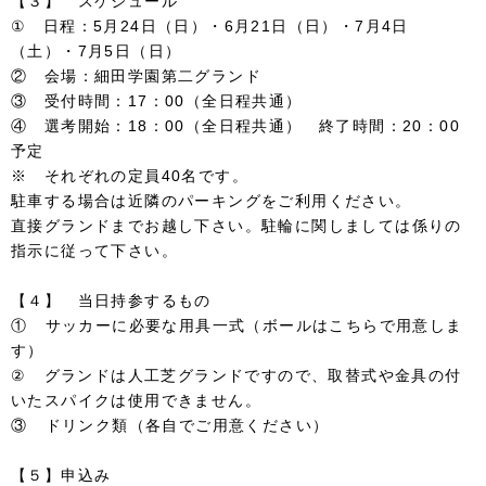
【３】 スケジュール
① 日程：5月24日（日）・6月21日（日）・7月4日
（土）・7月5日（日）
② 会場：細田学園第二グランド
③ 受付時間：17：00（全日程共通）
④ 選考開始：18：00（全日程共通） 終了時間：20：00
予定
※ それぞれの定員40名です。
駐車する場合は近隣のパーキングをご利用ください。
直接グランドまでお越し下さい。駐輪に関しましては係りの
指示に従って下さい。
【４】 当日持参するもの
① サッカーに必要な用具一式（ボールはこちらで用意しま
す）
② グランドは人工芝グランドですので、取替式や金具の付
いたスパイクは使用できません。
③ ドリンク類（各自でご用意ください）
【５】申込み