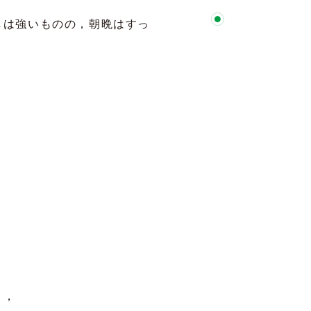
しは強いものの，朝晩はすっ
り，