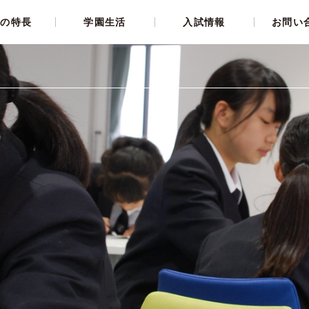
育の特長
学園生活
入試情報
お問い
未来創造力
リーダー教育
部活動
オープンスクール
国際力・英語力
大学合格実績
選択クラブ
募集要項