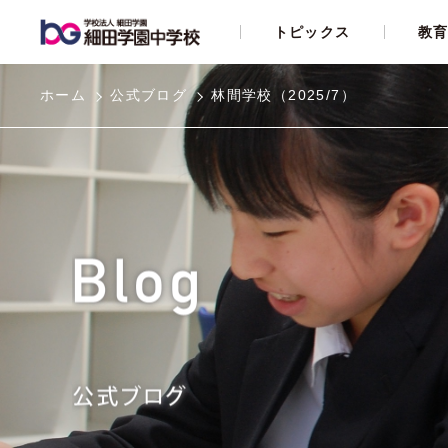
トピックス
教
ホーム
公式ブログ
林間学校（2025/7）
dots教育
教科指導
行事
制服紹介
学校説明会・入試体験会