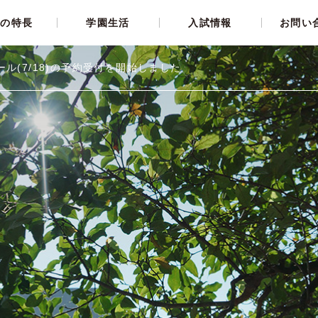
育の特長
学園生活
入試情報
お問い
ール(7/18)の予約受付を開始しました
未来創造力
リーダー教育
部活動
オープンスクール
国際力・英語力
大学合格実績
選択クラブ
募集要項