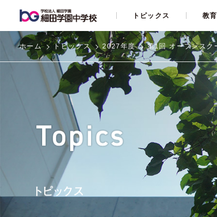
トピックス
教
ホーム
トピックス
2027年度
第1回 オープンスク
dots教育
教科指導
行事
制服紹介
学校説明会・入試体験会